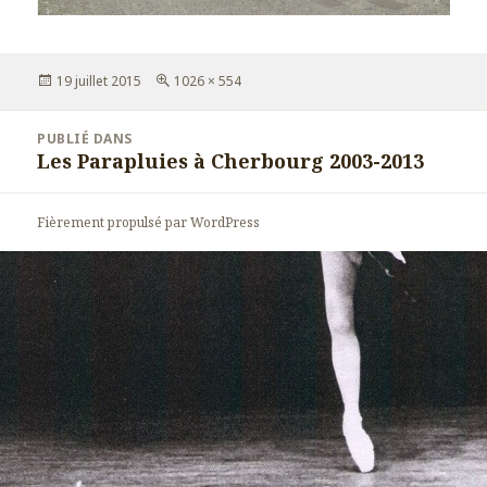
Publié
19 juillet 2015
Taille
1026 × 554
le
réelle
Navigation
PUBLIÉ DANS
de
Les Parapluies à Cherbourg 2003-2013
l’article
Fièrement propulsé par WordPress