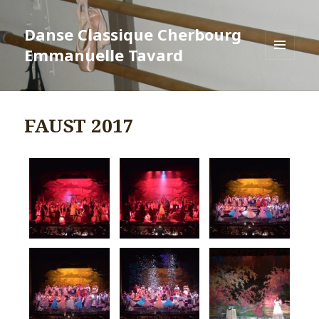
Danse Classique Cherbourg
Emmanuelle Tavard
MENU
ET
WIDGETS
FAUST 2017