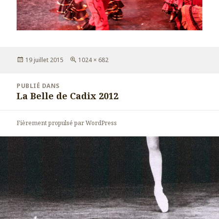
Publié
19 juillet 2015
Taille
1024 × 682
le
réelle
Navigation
PUBLIÉ DANS
de
La Belle de Cadix 2012
l’article
Fièrement propulsé par WordPress